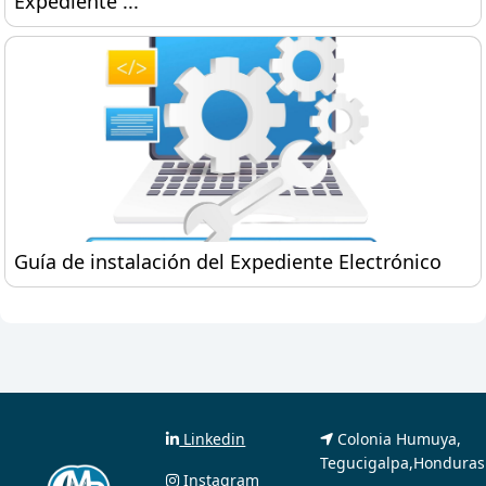
Expediente ...
Guía de instalación del Expediente Electrónico
Guía de instalación del Expediente Electrónico
Linkedin
Colonia Humuya,
Tegucigalpa,Honduras
Instagram